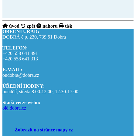
úvod
zpět
nahoru
tisk
OBECNÍ ÚŘAD:
DOBRÁ č.p. 230, 739 51 Dobrá
TELEFON:
+420 558 641 491
+420 558 641 313
E-MAIL:
oudobra@dobra.cz
ÚŘEDNÍ HODINY:
pondělí, středa 8:00-12:00, 12:30-17:00
Starší verze webu:
old.dobra.cz
Zobrazit na stránce mapy.cz