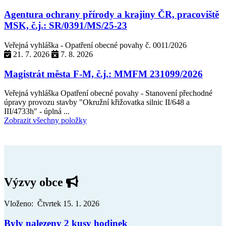
Agentura ochrany přírody a krajiny ČR, pracoviště
MSK, č.j.: SR/0391/MS/25-23
Veřejná vyhláška - Opatření obecné povahy č. 0011/2026
21. 7. 2026
7. 8. 2026
Magistrát města F-M, č.j.: MMFM 231099/2026
Veřejná vyhláška Opatření obecné povahy - Stanovení přechodné
úpravy provozu stavby "Okružní křižovatka silnic II/648 a
III/4733h" - úplná ...
Zobrazit všechny položky
Výzvy obce
Vloženo: Čtvrtek 15. 1. 2026
Byly nalezeny 2 kusy hodinek