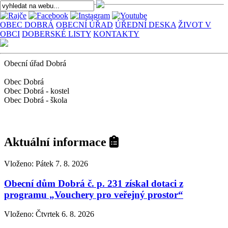
OBEC DOBRÁ
OBECNÍ ÚŘAD
ÚŘEDNÍ DESKA
ŽIVOT V
OBCI
DOBERSKÉ LISTY
KONTAKTY
Obecní úřad Dobrá
Obec Dobrá
Obec Dobrá - kostel
Obec Dobrá - škola
Aktuální informace
Vloženo: Pátek 7. 8. 2026
Obecní dům Dobrá č. p. 231 získal dotaci z
programu „Vouchery pro veřejný prostor“
Vloženo: Čtvrtek 6. 8. 2026