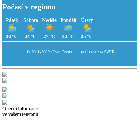
Počasí v regionu
Pátek
Sobota
Neděle
Pondělí
Úterý
26 °C
24 °C
27 °C
32 °C
25 °C
© 2011-2022 Obec Dobrá |
realizace nextWEB
Obecní informace
ve vašem telefonu