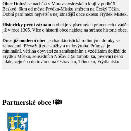
Obec Dobrá
se nachází v Moravskoslezském kraji v podhůří
Beskyd, 6km od města Frýdku-Místku směrem na Český Těšín.
Dobrá patří mezi největší a nejlidnatější obce okresu Frýdek-Místek.
Historicky první záznam
o obci je v písemných pramenech uváděn
již v roce 1305. Více o historii obce najdete na stránce historie obce.
Dnes již moderní obec
je charakteristická rodinnými domky se
zahradami. Převažují zde služby a malovýroba. Průmysl je
minimální, většina obyvatel za zaměstnáním a vzděláním dojíždí do
Frýdku-Místku, sousedních Nošovic (automobilka, pivovar) nebo
i dále, zejména do továren na Ostravsku, Třinecku, Frýdlantsku.
Partnerské obce