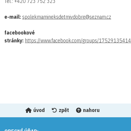
Tel.: +420 723 752 323
e-mail:
spolekmamineksdetmivdobre@seznam.cz
facebookové
stránky:
https://www.facebook.com/groups/1752913541
úvod
zpět
nahoru