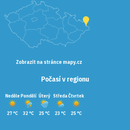
Zobrazit na stránce mapy.cz
Počasí v regionu
Neděle
Pondělí
Úterý
Středa
Čtvrtek
27 °C
32 °C
25 °C
23 °C
25 °C