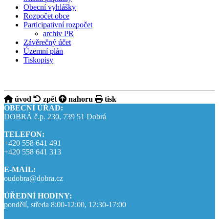
Obecní vyhlášky
Rozpočet obce
Participativní rozpočet
archiv PR
Závěrečný účet
Územní plán
Tiskopisy
úvod
zpět
nahoru
tisk
OBECNÍ ÚŘAD:
DOBRÁ č.p. 230, 739 51 Dobrá
TELEFON:
+420 558 641 491
+420 558 641 313
E-MAIL:
oudobra@dobra.cz
ÚŘEDNÍ HODINY:
pondělí, středa 8:00-12:00, 12:30-17:00