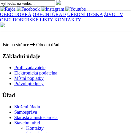
OBEC DOBRÁ
OBECNÍ ÚŘAD
ÚŘEDNÍ DESKA
ŽIVOT V
OBCI
DOBERSKÉ LISTY
KONTAKTY
Jste na stránce
Obecní úřad
Základní údaje
Profil zadavatele
Elektronická podatelna
Místní poplatky
Právní předpisy
Úřad
Složení úřadu
Samospráva
Starosta a místostarosta
Stavební úřad
Kontakty