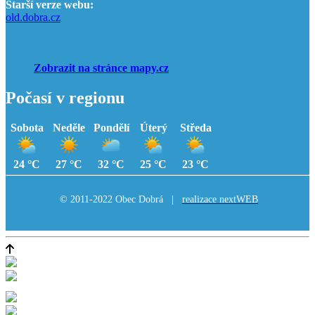
Starší verze webu:
old.dobra.cz
Zobrazit na stránce mapy.cz
Počasí v regionu
Sobota
Neděle
Pondělí
Úterý
Středa
24 °C
27 °C
32 °C
25 °C
23 °C
© 2011-2022 Obec Dobrá |
realizace nextWEB