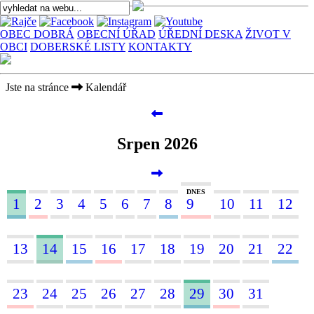
OBEC DOBRÁ
OBECNÍ ÚŘAD
ÚŘEDNÍ DESKA
ŽIVOT V
OBCI
DOBERSKÉ LISTY
KONTAKTY
Jste na stránce
Kalendář
Srpen 2026
DNES
1
2
3
4
5
6
7
8
9
10
11
12
13
14
15
16
17
18
19
20
21
22
23
24
25
26
27
28
29
30
31