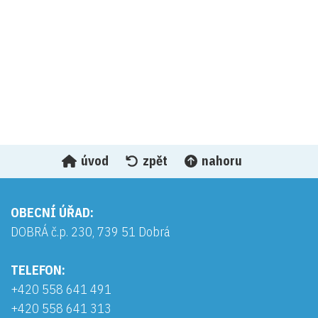
úvod
zpět
nahoru
OBECNÍ ÚŘAD:
DOBRÁ č.p. 230, 739 51 Dobrá
TELEFON:
+420 558 641 491
+420 558 641 313