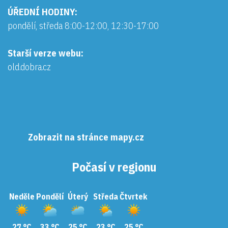
ÚŘEDNÍ HODINY:
pondělí, středa 8:00-12:00, 12:30-17:00
Starší verze webu:
old.dobra.cz
Zobrazit na stránce mapy.cz
Počasí v regionu
Neděle
Pondělí
Úterý
Středa
Čtvrtek
27 °C
33 °C
25 °C
23 °C
25 °C