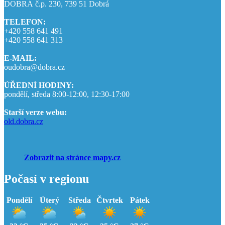
DOBRÁ č.p. 230, 739 51 Dobrá
TELEFON:
+420 558 641 491
+420 558 641 313
E-MAIL:
oudobra@dobra.cz
ÚŘEDNÍ HODINY:
pondělí, středa 8:00-12:00, 12:30-17:00
Starší verze webu:
old.dobra.cz
Zobrazit na stránce mapy.cz
Počasí v regionu
Pondělí
Úterý
Středa
Čtvrtek
Pátek