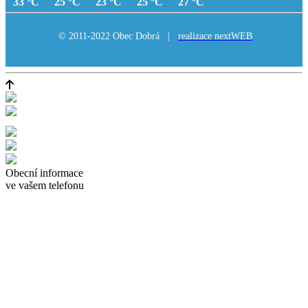
33 °C
25 °C
23 °C
25 °C
27 °C
© 2011-2022 Obec Dobrá |
realizace nextWEB
Obecní informace
ve vašem telefonu