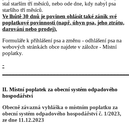
stal starším tří měsíců, nebo ode dne, kdy nabyl psa
staršího tří měsíců.
Ve lhůtě 30 dnů je povinen ohlásit
také zánik své
poplatkové povinnosti (např. úhyn psa, jeho ztrátu,
darování nebo prodej).
Formuláře k přihlášení psa a změnu - odhlášení psa
na
webových stránkách obce najdete v záložce - Místní
poplatky.
­­­­­­­­­­­­­­­­­­­­­­­­­­­
________________________________________
II. Místní poplatek za obecní systém odpadového
hospodářství
Obecně závazná vyhláška o místním poplatku za
obecní systém odpadového hospodářství č. 1/2023,
ze dne 11.12.2023