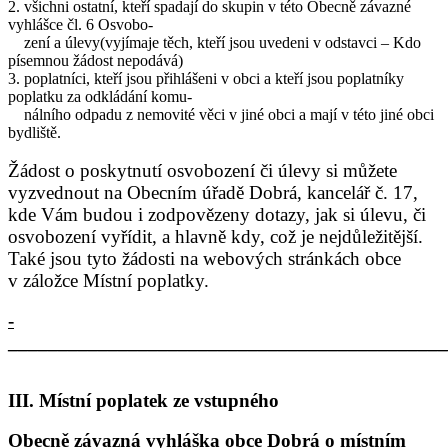
2. všichni ostatní, kteří spadají do skupin v této Obecně závazné
vyhlášce čl. 6 Osvobo-
zení a úlevy(vyjímaje těch, kteří jsou uvedeni v odstavci – Kdo
písemnou žádost nepodává)
3. poplatníci, kteří jsou přihlášeni v obci a kteří jsou poplatníky
poplatku za odkládání komu-
nálního odpadu z nemovité věci v jiné obci a mají v této jiné obci
bydliště.
Žádost o poskytnutí osvobození či úlevy si můžete
vyzvednout na Obecním úřadě Dobrá, kancelář č. 17,
kde Vám budou i zodpovězeny dotazy, jak si úlevu, či
osvobození vyřídit, a hlavně kdy, což je nejdůležitější.
Také jsou tyto žádosti na webových stránkách obce
v záložce Místní poplatky.
­­­­­­­­­­­­­­­­­­­­­­­
____________________________________________
III. Místní poplatek ze vstupného
Obecně závazná vyhláška obce Dobrá o místním