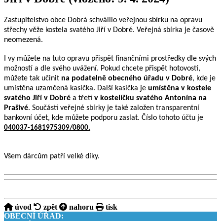
Zastupitelstvo obce Dobrá schválilo veřejnou sbírku na opravu
střechy věže kostela svatého Jiří v Dobré. Veřejná sbírka je časově
neomezená.
I vy můžete na tuto opravu přispět finančními prostředky dle svých
možností a dle svého uvážení. Pokud chcete přispět hotovostí,
můžete tak učinit
na podatelně obecného úřadu v Dobré
, kde je
umístěna uzamčená kasička. Další kasička je
umístěna v kostele
svatého Jiří v Dobré
a třetí
v kostelíčku svatého Antonína na
Prašivé
. Součástí veřejné sbírky je také založen transparentní
bankovní účet, kde můžete podporu zaslat. Číslo tohoto účtu je
040037-1681975309/0800.
Všem dárcům patří velké díky.
úvod
zpět
nahoru
tisk
OBECNÍ ÚŘAD: