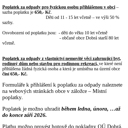
Poplatek za odpady pro fyzickou osobu přihlášenou v obci
–
sazba poplatku je
650,- Kč
.
Děti od 11 - 15 let včetně – ve výši 50 %
sazby.
Osvobozeni od poplatku jsou: - děti do věku 10 let včetně
- občané obce Dobrá starší 80 let
včetně.
Poplatek za odpady z vlastnictví nemovité věci zahrnující byt,
rodinný dům nebo stavbu pro rodinnou rekreaci,
ve které není
přihlášena žádná fyzická osoba a která je umístěna na území obce
činí 650,- Kč.
Formuláře k přihlášení k poplatku za odpady naleznete
na webových stránkách obce v záložce – Místní
poplatky.
Poplatek je možno uhradit
během
ledna, února, …až
do konce září 2026.
Platbu možno provést hotově do pokladny OÚ Dobrá,