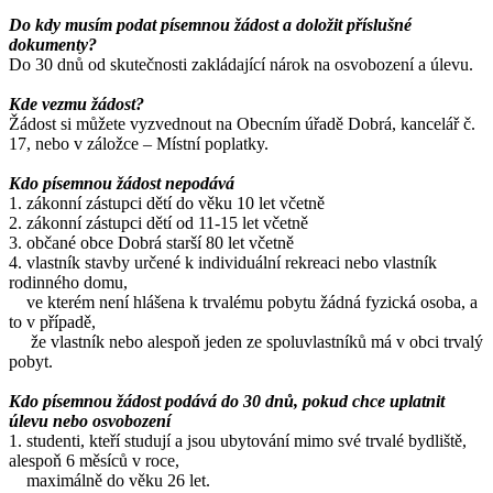
Do kdy musím podat písemnou žádost a doložit příslušné
dokumenty?
Do 30 dnů od skutečnosti zakládající nárok na osvobození a úlevu.
Kde vezmu žádost?
Žádost si můžete vyzvednout na Obecním úřadě Dobrá, kancelář č.
17, nebo v záložce – Místní poplatky.
Kdo písemnou žádost nepodává
1. zákonní zástupci dětí do věku 10 let včetně
2. zákonní zástupci dětí od 11-15 let včetně
3. občané obce Dobrá starší 80 let včetně
4. vlastník stavby určené k individuální rekreaci nebo vlastník
rodinného domu,
ve kterém není hlášena k trvalému pobytu žádná fyzická osoba, a
to v případě,
že vlastník nebo alespoň jeden ze spoluvlastníků má v obci trvalý
pobyt.
Kdo písemnou žádost podává do 30 dnů, pokud chce uplatnit
úlevu nebo osvobození
1. studenti, kteří studují a jsou ubytování mimo své trvalé bydliště,
alespoň 6 měsíců v roce,
maximálně do věku 26 let.