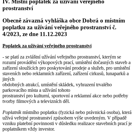
IV. Místní poplatek za užívání veřejného
prostranství
Obecně závazná vyhláška obce Dobrá o místním
poplatku za užívání veřejného prostranství č.
4/2023, ze dne 11.12.2023
Poplatek za užívání veřejného prostranství
- se platí za zvláštní užívání veřejného prostranství, kterým se
rozumí provádění výkopových prací, umístění dočasných staveb a
zařízení sloužících pro poskytování prodeje a služeb, pro umístění
staveních nebo reklamních zařízení, zařízení cirkusů, lunaparků a
jiných
obdobných atrakcí, umístění skládek, vyhrazení trvalého
parkovacího místa a užívání tohoto
prostranství pro kulturní, sportovní a reklamní akce nebo potřeby
tvorby filmových a televizních děl.
Poplatník
místního poplatku (fyzická nebo právnická osoba), která
užívá veřejné prostranství způsobem výše uvedeným. V případě
vzniku platební povinnosti v důsledku realizace stavebních prací je
poplatníkem vždy investor.