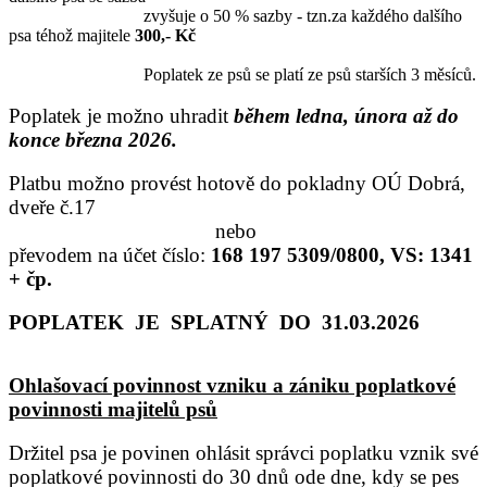
zvyšuje o 50 % sazby - tzn.za každého dalšího
psa téhož majitele
300,- Kč
Poplatek ze psů se platí ze psů starších 3 měsíců.
Poplatek je možno uhradit
během
ledna, února až do
konce března 2026.
Platbu možno provést hotově do pokladny OÚ Dobrá,
dveře č.17
nebo
převodem na účet číslo:
168 197 5309/0800, VS: 1341
+ čp.
POPLATEK JE SPLATNÝ DO 31.03.2026
Ohlašovací povinnost vzniku a zániku poplatkové
povinnosti majitelů psů
Držitel psa je povinen ohlásit správci poplatku vznik své
poplatkové povinnosti do 30 dnů ode dne, kdy se pes