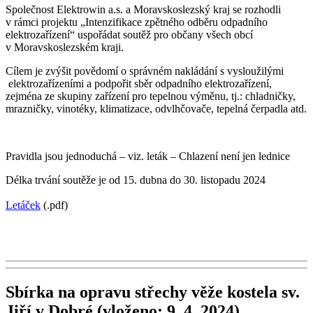
Společnost Elektrowin a.s. a Moravskoslezský kraj se rozhodli
v rámci projektu „Intenzifikace zpětného odběru odpadního
elektrozařízení“ uspořádat soutěž pro občany všech obcí
v Moravskoslezském kraji.
Cílem je zvýšit povědomí o správném nakládání s vysloužilými
elektrozařízeními a podpořit sběr odpadního elektrozařízení,
zejména ze skupiny zařízení pro tepelnou výměnu, tj.: chladničky,
mrazničky, vinotéky, klimatizace, odvlhčovače, tepelná čerpadla atd.
Pravidla jsou jednoduchá – viz. leták – Chlazení není jen lednice
Délka trvání soutěže je od 15. dubna do 30. listopadu 2024
Letáček
(.pdf)
Sbírka na opravu střechy věže kostela sv.
Jiří v Dobré
(vloženo: 9. 4. 2024)