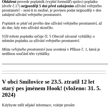
Ohlášení
provede poplatník (vyplní formulář) správci poplatku
(dveře č.17)
nejpozději 5 dní před zahájením
užívání veřejného
prostranství – není-li to možné, je povinen podat nejpozději v den
zahájení užívání veřejného prostranství
.
Poplatek se platí
od prvého dne užívání veřejného prostranství, až
do dne, kdy toto užívání skončilo.
Výši tohoto poplatku
určuje čl. 5 Obecně závazné vyhlášky o
místním poplatku za užívání veřejného prostranství.
Místa veřejného prostranství
jsou uvedená v Příloze č. 1, která je
nedílnou součástí této vyhlášky.
______________________________________________________
V obci Smilovice se 23.5. ztratil 12 let
starý pes jménem Hook!
(vloženo: 31. 5.
2024)
Kdybyste měli nějaké informace, volejte prosím