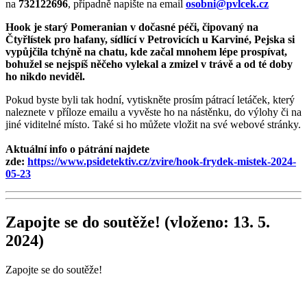
na
732122696
, případně napište na email
osobni@pvlcek.cz
Hook je starý Pomeranian v dočasné péči, čipovaný na
Čtyřlístek pro hafany, sídlící v Petrovicích u Karviné, Pejska si
vypůjčila tchýně na chatu, kde začal mnohem lépe prospívat,
bohužel se nejspíš něčeho vylekal a zmizel v trávě a od té doby
ho nikdo neviděl.
Pokud byste byli tak hodní, vytiskněte prosím pátrací letáček, který
naleznete v příloze emailu a vyvěste ho na nástěnku, do výlohy či na
jiné viditelné místo. Také si ho můžete vložit na své webové stránky.
Aktuální info o pátrání najdete
zde:
https://www.psidetektiv.cz/zvire/hook-frydek-mistek-2024-
05-23
Zapojte se do soutěže!
(vloženo: 13. 5.
2024)
Zapojte se do soutěže!