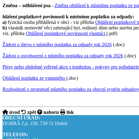
Změna – odhlášení psa -
Změna ohlášení k místnímu poplatku ze p
hlášení poplatkové povinnosti k místnímu poplatku za odpady:
a)
fyzická osoba přihlášená v obci - viz příloha
Ohlášení poplatkové p
b)
vlastník nemovité věci zahrnující byt, rodinný dům nebo stavbu pro
viz. příloha
Ohlášení poplatkové povinnosti vlastníci
(.pdf)
Žádost o úlevu z místního poplatku za odpady rok 2026
(.doc)
Žádost o osvobození z místního poplatku za odpady rok 2026
(.doc)
Plesy nebo obdobné veřejné akce s tombolou - pokyny pro pořadatele
Ohlášení poplatku ze vstupného
(.doc)
Rozhodnutí o prominutí místního poplatku za obecní systém odpadov
úvod
zpět
nahoru
tisk
OBECNÍ ÚŘAD:
DOBRÁ č.p. 230, 739 51 Dobrá
TELEFON: