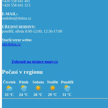
+420 558 641 491
+420 558 641 313
E-MAIL:
oudobra@dobra.cz
ÚŘEDNÍ HODINY:
pondělí, středa 8:00-12:00, 12:30-17:00
Starší verze webu:
old.dobra.cz
Zobrazit na stránce mapy.cz
Počasí v regionu
Čtvrtek
Pátek
Sobota
Neděle
Pondělí
33 °C
24 °C
26 °C
29 °C
31 °C