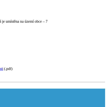
rá je umístěna na území obce – 7
ti
(.pdf)