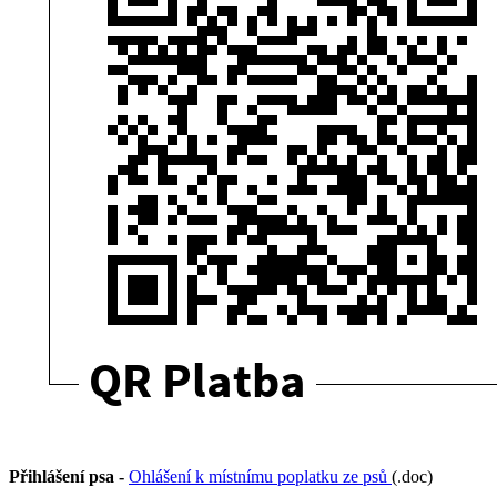
Přihlášení psa -
Ohlášení k místnímu poplatku ze psů
(.doc)