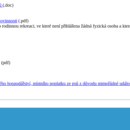
sů
(.doc)
ovinnosti
(.pdf)
 rodinnou rekreaci, ve které není přihlášena žádná fyzická osoba a kte
(pdf)
ého hospodářství, místního poplatku ze psů z důvodu mimořádné událos