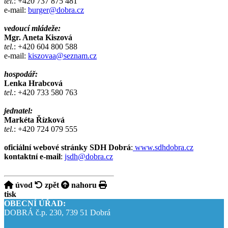
tel.
: +420 737 875 481
e-mail:
burger@dobra.cz
vedoucí mládeže:
Mgr. Aneta Kiszová
tel.
: +420 604 800 588
e-mail:
kiszovaa@seznam.cz
hospodář:
Lenka Hrabcová
tel.
: +420 733 580 763
jednatel:
Markéta Řízková
tel
.
: +420 724 079 555
oficiální webové stránky SDH Dobrá
:
www.sdhdobra.cz
kontaktní e-mail
:
jsdh@dobra.cz
úvod
zpět
nahoru
tisk
OBECNÍ ÚŘAD:
DOBRÁ č.p. 230, 739 51 Dobrá