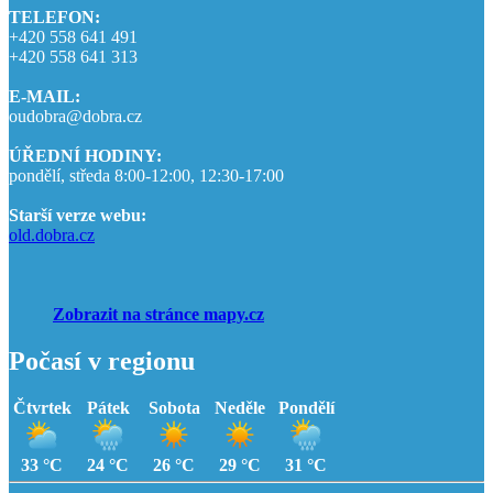
TELEFON:
+420 558 641 491
+420 558 641 313
E-MAIL:
oudobra@dobra.cz
ÚŘEDNÍ HODINY:
pondělí, středa 8:00-12:00, 12:30-17:00
Starší verze webu:
old.dobra.cz
Zobrazit na stránce mapy.cz
Počasí v regionu
Čtvrtek
Pátek
Sobota
Neděle
Pondělí
33 °C
24 °C
26 °C
29 °C
31 °C