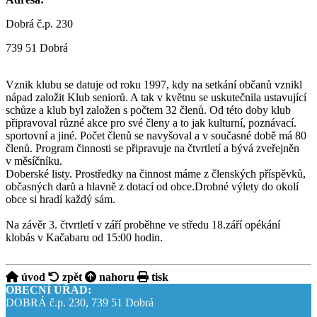
Dobrá č.p. 230
739 51 Dobrá
Vznik klubu se datuje od roku 1997, kdy na setkání občanů vznikl
nápad založit Klub seniorů. A tak v květnu se uskutečnila ustavující
schůze a klub byl založen s počtem 32 členů. Od této doby klub
připravoval různé akce pro své členy a to jak kulturní, poznávací.
sportovní a jiné. Počet členů se navyšoval a v současné době má 80
členů. Program činnosti se připravuje na čtvrtletí a bývá zveřejněn
v měsíčníku.
Doberské listy. Prostředky na činnost máme z členských příspěvků,
občasných darů a hlavně z dotací od obce.Drobné výlety do okolí
obce si hradí každý sám.
Na závěr 3. čtvrtletí v září proběhne ve středu 18.září opékání
klobás v Kačabaru od 15:00 hodin.
úvod
zpět
nahoru
tisk
OBECNÍ ÚŘAD:
DOBRÁ č.p. 230, 739 51 Dobrá