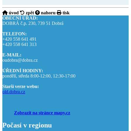
úvod
zpět
nahoru
tisk
OBECNÍ ÚŘAD:
DOBRÁ č.p. 230, 739 51 Dobrá
TELEFON:
+420 558 641 491
+420 558 641 313
E-MAIL:
oudobra@dobra.cz
ÚŘEDNÍ HODINY:
pondělí, středa 8:00-12:00, 12:30-17:00
Starší verze webu:
old.dobra.cz
Zobrazit na stránce mapy.cz
Počasí v regionu