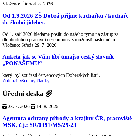
Vloženo: Úterý 4. 8. 2026
Od 1.9.2026 ZŠ Dobrá přijme kuchařku / kuchaře
do školní jídelny.
Od 1. září 2026 hledáme posilu do našeho týmu na zástup za
dlouhodobou pracovní neschopnost s možností následného ...
Vloženo: Středa 29. 7. 2026
Anketa jak se Vám líbí tunajšo český slovník
„PONAŠEMU“
který byl součástí červencových Doberských listů.
Zobrazit všechny články
Úřední deska
28. 7. 2026
14. 8. 2026
Agentura ochrany přírody a krajiny ČR, pracoviště
MSK, č.j.: SR/0391/MS/25-23