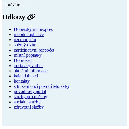
nahrávám...
Odkazy
Doberský miniexpres
mobilní aplikace
územní plán
sběrný dvůr
participativní rozpočet
místní poplatky
Dobrosad
odstávky v obci
aktuální informace
kalendář akcí
kontakty
sdružení obcí povodí Morávky
povodňový portál
služby pro občany
sociální služby
zdravotní služby