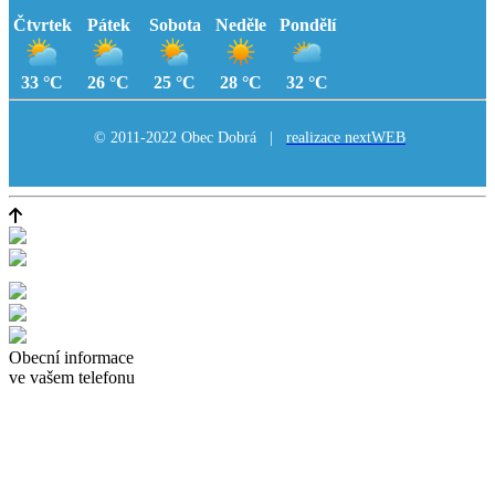
Čtvrtek
Pátek
Sobota
Neděle
Pondělí
33 °C
26 °C
25 °C
28 °C
32 °C
© 2011-2022 Obec Dobrá |
realizace nextWEB
Obecní informace
ve vašem telefonu