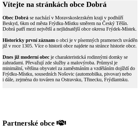
Vítejte na stránkách obce Dobrá
Obec Dobrá
se nachází v Moravskoslezském kraji v podhůří
Beskyd, 6km od města Frýdku-Místku směrem na Český Těšín.
Dobrá patří mezi největší a nejlidnatější obce okresu Frýdek-Místek.
Historicky první záznam
o obci je v písemných pramenech uváděn
již v roce 1305. Více o historii obce najdete na stránce historie obce.
Dnes již moderní obec
je charakteristická rodinnými domky se
zahradami. Převažují zde služby a malovýroba. Průmysl je
minimální, většina obyvatel za zaměstnáním a vzděláním dojíždí do
Frýdku-Místku, sousedních Nošovic (automobilka, pivovar) nebo
i dále, zejména do továren na Ostravsku, Třinecku, Frýdlantsku.
Partnerské obce