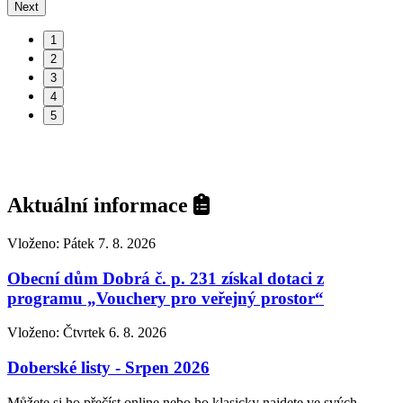
Next
1
2
3
4
5
Aktuální informace
Vloženo: Pátek 7. 8. 2026
Obecní dům Dobrá č. p. 231 získal dotaci z
programu „Vouchery pro veřejný prostor“
Vloženo: Čtvrtek 6. 8. 2026
Doberské listy - Srpen 2026
Můžete si ho přečíst online nebo ho klasicky najdete ve svých