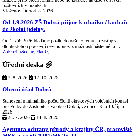
poštovních schránkách
Vloženo: Úterý 4. 8. 2026
Od 1.9.2026 ZŠ Dobrá přijme kuchařku / kuchaře
do školní jídelny.
Od 1. září 2026 hledáme posilu do našeho týmu na zástup za
dlouhodobou pracovní neschopnost s možností následného ...
Zobrazit všechny články
Úřední deska
7. 8. 2026
12. 10. 2026
Obecní úřad Dobrá
Stanovení minimálního počtu členů okrskových volebních komisí
pro Volby do Zastupitelstva obce Dobrá, ve dnech 9. a 10. října
2026
28. 7. 2026
14. 8. 2026
Agentura ochrany přírody a krajiny ČR, pracoviště
MSK, č.j.: SR/0391/MS/25-23