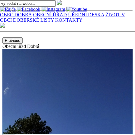
OBEC DOBRÁ
OBECNÍ ÚŘAD
ÚŘEDNÍ DESKA
ŽIVOT V
OBCI
DOBERSKÉ LISTY
KONTAKTY
Previous
Obecní úřad Dobrá
Obec Dobrá
Obec Dobrá - kostel
Obec Dobrá - škola