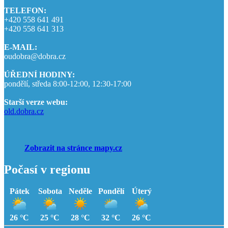
TELEFON:
+420 558 641 491
+420 558 641 313
E-MAIL:
oudobra@dobra.cz
ÚŘEDNÍ HODINY:
pondělí, středa 8:00-12:00, 12:30-17:00
Starší verze webu:
old.dobra.cz
Zobrazit na stránce mapy.cz
Počasí v regionu
Pátek
Sobota
Neděle
Pondělí
Úterý
26 °C
25 °C
28 °C
32 °C
26 °C