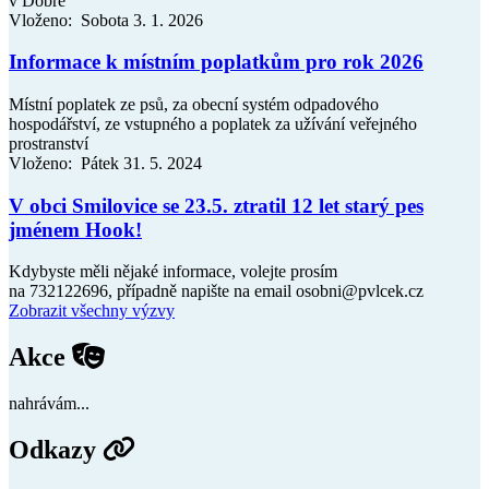
v Dobré
Vloženo: Sobota 3. 1. 2026
Informace k místním poplatkům pro rok 2026
Místní poplatek ze psů, za obecní systém odpadového
hospodářství, ze vstupného a poplatek za užívání veřejného
prostranství
Vloženo: Pátek 31. 5. 2024
V obci Smilovice se 23.5. ztratil 12 let starý pes
jménem Hook!
Kdybyste měli nějaké informace, volejte prosím
na 732122696, případně napište na email osobni@pvlcek.cz
Zobrazit všechny výzvy
Akce
nahrávám...
Odkazy