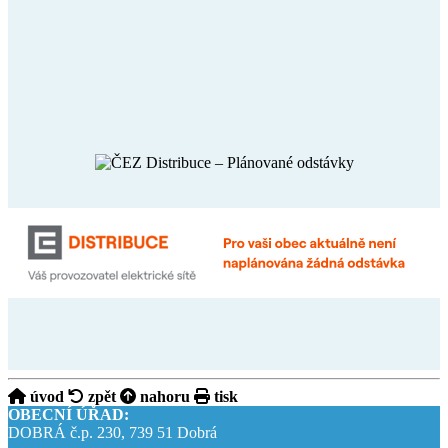
úvod
zpět
nahoru
tisk
OBECNÍ ÚŘAD:
DOBRÁ č.p. 230, 739 51 Dobrá