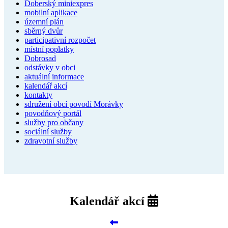
Doberský miniexpres
mobilní aplikace
územní plán
sběrný dvůr
participativní rozpočet
místní poplatky
Dobrosad
odstávky v obci
aktuální informace
kalendář akcí
kontakty
sdružení obcí povodí Morávky
povodňový portál
služby pro občany
sociální služby
zdravotní služby
Kalendář akcí