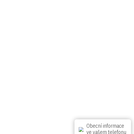
Pátek
Sobota
Neděle
Pondělí
Úterý
26 °C
24 °C
27 °C
32 °C
25 °C
realizace nextWEB
Obecní informace
ve vašem telefonu