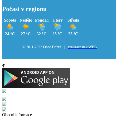
Počasí v regionu
Sobota
Neděle
Pondělí
Úterý
Středa
24 °C
27 °C
32 °C
25 °C
23 °C
© 2011-2022 Obec Dobrá |
realizace nextWEB
Obecní informace