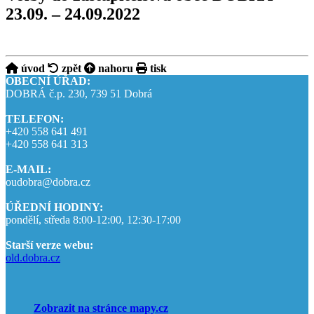
23.09. – 24.09.2022
úvod
zpět
nahoru
tisk
OBECNÍ ÚŘAD:
DOBRÁ č.p. 230, 739 51 Dobrá
TELEFON:
+420 558 641 491
+420 558 641 313
E-MAIL:
oudobra@dobra.cz
ÚŘEDNÍ HODINY:
pondělí, středa 8:00-12:00, 12:30-17:00
Starší verze webu:
old.dobra.cz
Zobrazit na stránce mapy.cz