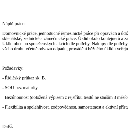
Náplň práce:
Domovnické práce, jednoduché řemeslnické práce při opravách a údrž
sklenářské, zednické a zámečnické práce. Úklid okolo kontejnerů a za
Úklid obce po společenských akcích dle potřeby. Nákupy dle potřeby. 
všeho druhu včetně odvozu odpadu, provádění běžného úklidu veřejn
Požadavky:
- Řidičský průkaz sk. B.
- SOU bez maturity.
- Bezúhonnost (doložená výpisem z rejstříku trestů ne starším 3 měsíc
- Flexibilita a spolehlivost, zodpovědnost, samostatnost a aktivní příst
Další: