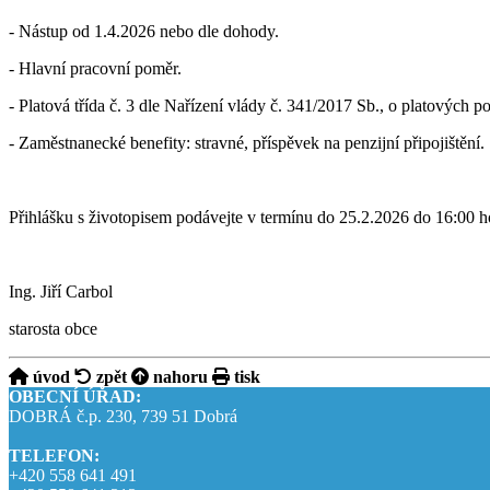
- Nástup od 1.4.2026 nebo dle dohody.
- Hlavní pracovní poměr.
- Platová třída č. 3 dle Nařízení vlády č. 341/2017 Sb., o platových
- Zaměstnanecké benefity: stravné, příspěvek na penzijní připojištění.
Přihlášku s životopisem podávejte v termínu do 25.2.2026 do 16:00 h
Ing. Jiří Carbol
starosta obce
úvod
zpět
nahoru
tisk
OBECNÍ ÚŘAD:
DOBRÁ č.p. 230, 739 51 Dobrá
TELEFON:
+420 558 641 491