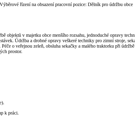
Výběrové řízení na obsazení pracovní pozice: Dělník pro údržbu obce
bě objektů v majetku obce menšího rozsahu, jednoduché opravy techni
stávek. Údržba a drobné opravy veškeré techniky pro zimní stroje, sek
Péče o veřejnou zeleň, obsluha sekačky a malého traktorku při údržbě 
ých prostor.
e).
up k práci.