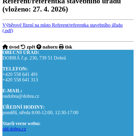
Referent/referentka stavebního úřadu
(vloženo: 27. 4. 2026)
Výběrové řízení na místo Referent/referentka stavebního úřadu
(.pdf)
úvod
zpět
nahoru
tisk
OBECNÍ ÚŘAD:
DOBRÁ č.p. 230, 739 51 Dobrá
TELEFON:
+420 558 641 491
+420 558 641 313
E-MAIL:
oudobra@dobra.cz
ÚŘEDNÍ HODINY:
pondělí, středa 8:00-12:00, 12:30-17:00
Starší verze webu:
old.dobra.cz