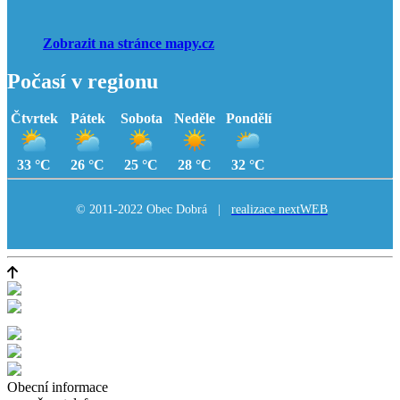
Zobrazit na stránce mapy.cz
Počasí v regionu
Čtvrtek
Pátek
Sobota
Neděle
Pondělí
33 °C
26 °C
25 °C
28 °C
32 °C
© 2011-2022 Obec Dobrá |
realizace nextWEB
Obecní informace