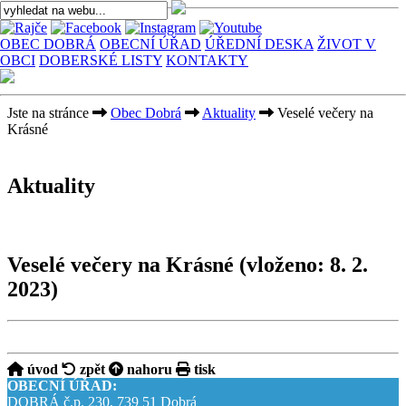
OBEC DOBRÁ
OBECNÍ ÚŘAD
ÚŘEDNÍ DESKA
ŽIVOT V
OBCI
DOBERSKÉ LISTY
KONTAKTY
Jste na stránce
Obec Dobrá
Aktuality
Veselé večery na
Krásné
Aktuality
Veselé večery na Krásné
(vloženo: 8. 2.
2023)
úvod
zpět
nahoru
tisk
OBECNÍ ÚŘAD:
DOBRÁ č.p. 230, 739 51 Dobrá