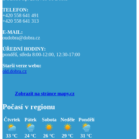
TELEFON:
+420 558 641 491
+420 558 641 313
E-MAIL:
oudobra@dobra.cz
ÚŘEDNÍ HODINY:
pondělí, středa 8:00-12:00, 12:30-17:00
Starší verze webu:
old.dobra.cz
Zobrazit na stránce mapy.cz
Počasí v regionu
Čtvrtek
Pátek
Sobota
Neděle
Pondělí
33 °C
24 °C
26 °C
29 °C
31 °C