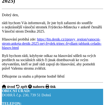
2025)
Dobrý den,
rádi bychom Vás informovali, že jste byli zařazeni do soutěže
o nejkrásnější vánoční stromek Frýdecko-Místecka v anketě čtenářů
Vánoční strom Deníku 2025.
Hlasování probíhá zde:
https://fm.denik.cz/zpravy_region/vanocni-
strom-anketa-denik-2025-nej-frydek-trinec-frydlant-jablunk-celadn-
hlasov.html
Byli bychom rádi, kdybyste odkaz na hlasování sdíleli na svých
profilech na sociálních sítích či jinak distribuovali ke svým
obyvatelům, kteří se jistě rádi zapojí do hlasování, aby pomohli
právě Vašemu stromu zvítězit.
Děkujeme za snahu a přejeme hodně štěstí
úvod
zpět
nahoru
tisk
OBECNÍ ÚŘAD:
DOBRÁ č.p. 230, 739 51 Dobrá
TELEFON: