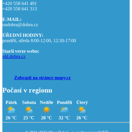
+420 558 641 491
+420 558 641 313
E-MAIL:
oudobra@dobra.cz
ÚŘEDNÍ HODINY:
pondělí, středa 8:00-12:00, 12:30-17:00
Starší verze webu:
old.dobra.cz
Zobrazit na stránce mapy.cz
Počasí v regionu
Pátek
Sobota
Neděle
Pondělí
Úterý
26 °C
25 °C
28 °C
32 °C
26 °C