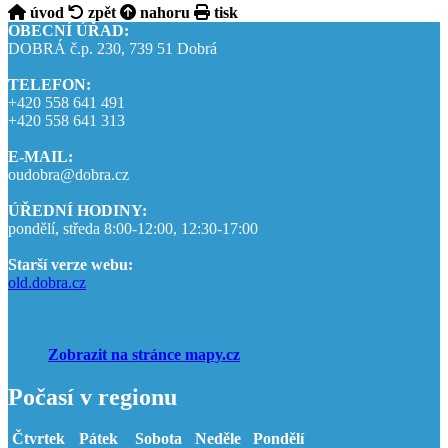
úvod
zpět
nahoru
tisk
OBECNÍ ÚŘAD:
DOBRÁ č.p. 230, 739 51 Dobrá
TELEFON:
+420 558 641 491
+420 558 641 313
E-MAIL:
oudobra@dobra.cz
ÚŘEDNÍ HODINY:
pondělí, středa 8:00-12:00, 12:30-17:00
Starší verze webu:
old.dobra.cz
Zobrazit na stránce mapy.cz
Počasí v regionu
Čtvrtek
Pátek
Sobota
Neděle
Pondělí