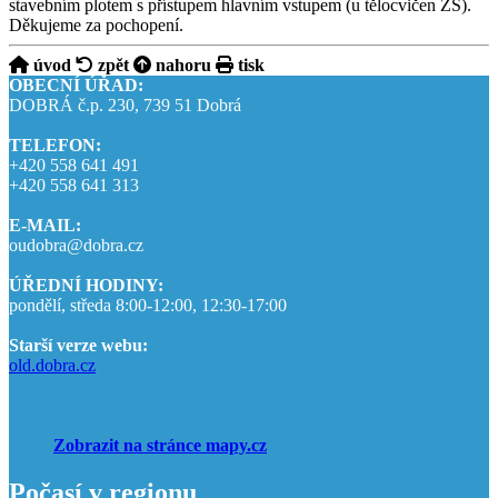
stavebním plotem s přístupem hlavním vstupem (u tělocvičen ZŠ).
Děkujeme za pochopení.
úvod
zpět
nahoru
tisk
OBECNÍ ÚŘAD:
DOBRÁ č.p. 230, 739 51 Dobrá
TELEFON:
+420 558 641 491
+420 558 641 313
E-MAIL:
oudobra@dobra.cz
ÚŘEDNÍ HODINY:
pondělí, středa 8:00-12:00, 12:30-17:00
Starší verze webu:
old.dobra.cz
Zobrazit na stránce mapy.cz
Počasí v regionu