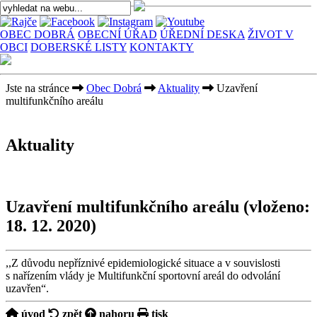
OBEC DOBRÁ
OBECNÍ ÚŘAD
ÚŘEDNÍ DESKA
ŽIVOT V
OBCI
DOBERSKÉ LISTY
KONTAKTY
Jste na stránce
Obec Dobrá
Aktuality
Uzavření
multifunkčního areálu
Aktuality
Uzavření multifunkčního areálu
(vloženo:
18. 12. 2020)
,,Z důvodu nepříznivé epidemiologické situace a v souvislosti
s nařízením vlády je Multifunkční sportovní areál do odvolání
uzavřen“.
úvod
zpět
nahoru
tisk