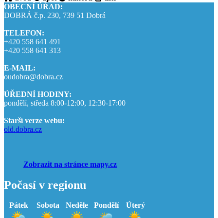
OBECNÍ ÚŘAD:
DOBRÁ č.p. 230, 739 51 Dobrá
TELEFON:
+420 558 641 491
+420 558 641 313
E-MAIL:
oudobra@dobra.cz
ÚŘEDNÍ HODINY:
pondělí, středa 8:00-12:00, 12:30-17:00
Starší verze webu:
old.dobra.cz
Zobrazit na stránce mapy.cz
Počasí v regionu
Pátek
Sobota
Neděle
Pondělí
Úterý