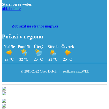
Starší verze webu:
old.dobra.cz
Zobrazit na stránce mapy.cz
Počasí v regionu
Neděle
Pondělí
Úterý
Středa
Čtvrtek
27 °C
32 °C
25 °C
23 °C
25 °C
© 2011-2022 Obec Dobrá |
realizace nextWEB