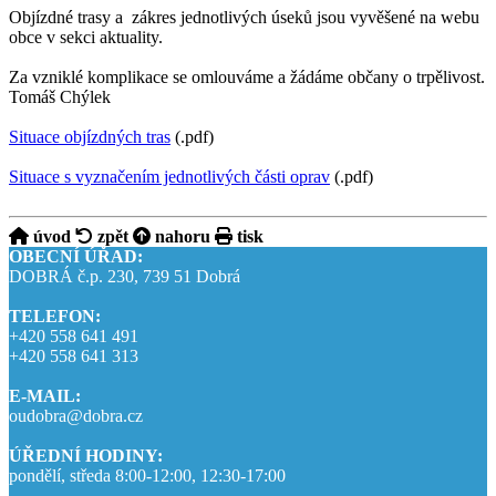
Objízdné trasy a zákres jednotlivých úseků jsou vyvěšené na webu
obce v sekci aktuality.
Za vzniklé komplikace se omlouváme a žádáme občany o trpělivost.
Tomáš Chýlek
Situace objízdných tras
(.pdf)
Situace s vyznačením jednotlivých části oprav
(.pdf)
úvod
zpět
nahoru
tisk
OBECNÍ ÚŘAD:
DOBRÁ č.p. 230, 739 51 Dobrá
TELEFON:
+420 558 641 491
+420 558 641 313
E-MAIL:
oudobra@dobra.cz
ÚŘEDNÍ HODINY:
pondělí, středa 8:00-12:00, 12:30-17:00