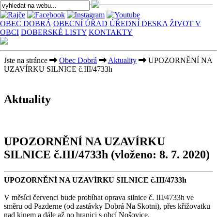
OBEC DOBRÁ
OBECNÍ ÚŘAD
ÚŘEDNÍ DESKA
ŽIVOT V
OBCI
DOBERSKÉ LISTY
KONTAKTY
Jste na stránce
Obec Dobrá
Aktuality
UPOZORNĚNÍ NA
UZAVÍRKU SILNICE č.III/4733h
Aktuality
UPOZORNĚNÍ NA UZAVÍRKU
SILNICE č.III/4733h
(vloženo: 8. 7. 2020)
UPOZORNĚNÍ NA UZAVÍRKU SILNICE č.III/4733h
V měsíci červenci bude probíhat oprava silnice č. III/4733h ve
směru od Pazderne (od zastávky Dobrá Na Skotni), přes křižovatku
nad kinem a dále až po hranici s obcí Nošovice.