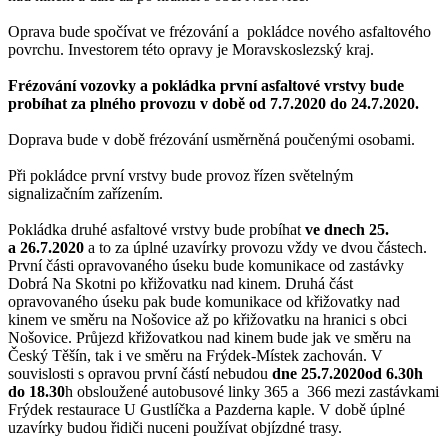
Oprava bude spočívat ve frézování a pokládce nového asfaltového
povrchu. Investorem této opravy je Moravskoslezský kraj.
Frézování vozovky a pokládka první asfaltové vrstvy bude
probíhat za plného provozu v době od 7.7.2020 do 24.7.2020.
Doprava bude v době frézování usměrněná poučenými osobami.
Při pokládce první vrstvy bude provoz řízen světelným
signalizačním zařízením.
Pokládka druhé asfaltové vrstvy bude probíhat
ve dnech 25.
a 26.7.2020
a to za úplné uzavírky provozu vždy ve dvou částech.
První části opravovaného úseku bude komunikace od zastávky
Dobrá Na Skotni po křižovatku nad kinem. Druhá část
opravovaného úseku pak bude komunikace od křižovatky nad
kinem ve směru na Nošovice až po křižovatku na hranici s obci
Nošovice. Průjezd křižovatkou nad kinem bude jak ve směru na
Český Těšín, tak i ve směru na Frýdek-Místek zachován. V
souvislosti s opravou první částí nebudou
dne 25.7.2020od 6.30h
do 18.30
h obsloužené autobusové linky 365 a 366 mezi zastávkami
Frýdek restaurace U Gustlíčka a Pazderna kaple. V době úplné
uzavírky budou řidiči nuceni používat objízdné trasy.