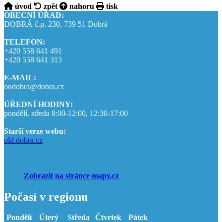
úvod
zpět
nahoru
tisk
OBECNÍ ÚŘAD:
DOBRÁ č.p. 230, 739 51 Dobrá
TELEFON:
+420 558 641 491
+420 558 641 313
E-MAIL:
oudobra@dobra.cz
ÚŘEDNÍ HODINY:
pondělí, středa 8:00-12:00, 12:30-17:00
Starší verze webu:
old.dobra.cz
Zobrazit na stránce mapy.cz
Počasí v regionu
Pondělí
Úterý
Středa
Čtvrtek
Pátek