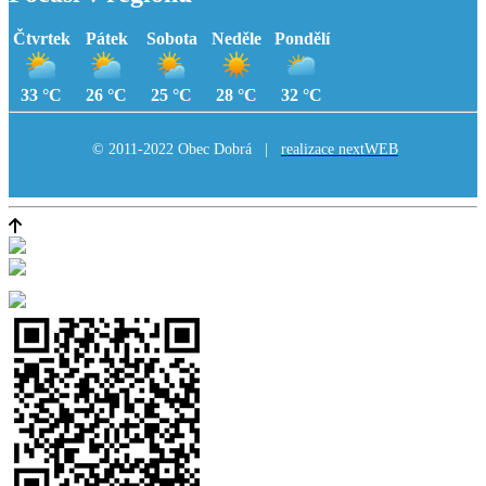
Čtvrtek
Pátek
Sobota
Neděle
Pondělí
33 °C
26 °C
25 °C
28 °C
32 °C
© 2011-2022 Obec Dobrá |
realizace nextWEB