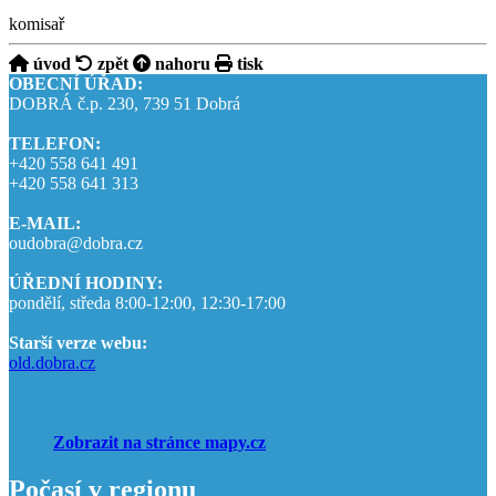
komisař
úvod
zpět
nahoru
tisk
OBECNÍ ÚŘAD:
DOBRÁ č.p. 230, 739 51 Dobrá
TELEFON:
+420 558 641 491
+420 558 641 313
E-MAIL:
oudobra@dobra.cz
ÚŘEDNÍ HODINY:
pondělí, středa 8:00-12:00, 12:30-17:00
Starší verze webu:
old.dobra.cz
Zobrazit na stránce mapy.cz
Počasí v regionu