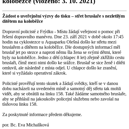
koloběžce
(vloženo: 3. 10. 2021)
Žádost o uveřejnění výzvy do tisku – střet bruslaře s nezletilým
dítětem na koloběžce
Dopravní policisté z Frýdku - Místu žádají veřejnost o pomoc při
řešení dopravního manévru. Dne 23. září 2021 v době okolo 17:45
hodin na cyklostezce u Aquaparku Olešná došlo ke střetu mezi
bruslařem a dítětem na koloběžce. Dle dostupných informací měl
bruslař jet po stezce a naproti němu šla žena se svými dětmi, které
byly na koloběžce. Jedno z dětí (chlapec 8 let) zřejmě zkřížilo cestu
bruslaři, čímž mezi nimi došlo ke srážce. Bruslař se sice ženě i dítěti
omluvil, ale následně z místa odjel. U chlapce došlo ke zranění,
které si vyžádalo operativní zákrok.
Policisté prověřují tento skutek a žádají svědky, kteří se v danou
dobu nacházeli na uvedeném místě a samotný děj střetu tak mohli
vidět, aby se obrátili na linku 158. Také žádáme samotného bruslaře,
aby se přihlásil na jakoukoliv policejní služebnu nebo zavolal na
tísňovou linku 158.
Za poskytnuté informace předem děkujeme.
por. Bc. Eva Michalíková