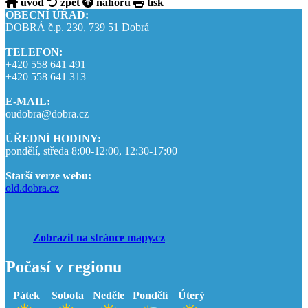
úvod
zpět
nahoru
tisk
OBECNÍ ÚŘAD:
DOBRÁ č.p. 230, 739 51 Dobrá
TELEFON:
+420 558 641 491
+420 558 641 313
E-MAIL:
oudobra@dobra.cz
ÚŘEDNÍ HODINY:
pondělí, středa 8:00-12:00, 12:30-17:00
Starší verze webu:
old.dobra.cz
Zobrazit na stránce mapy.cz
Počasí v regionu
Pátek
Sobota
Neděle
Pondělí
Úterý