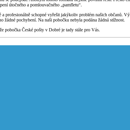
lepení útočného a pomlouvačného „pamfletu“.
 a profesionálně schopné vyřešit jakýkoliv problém našich občanů. Výs
no žádné pochybení. Na naši pobočku nebyla podána žádná stížnost.
e pobočka České pošty v Dobré je tady stále pro Vás.