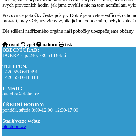
svých provozních hodin, jak jsme zvyklí a nic na tom nemění ani vy
Pracovnice pobočky české pošty v Dobré jsou velice vstřícné, ochotné
provádí, byly vždy uzavřeny vynikajícím hodnocením, nebylo shledá
Dle sdělení nadřízeného orgánu naší pobočky ubezpečujeme občany, ž
úvod
zpět
nahoru
tisk
OBECNÍ ÚŘAD:
DOBRÁ č.p. 230, 739 51 Dobrá
TELEFON:
+420 558 641 491
+420 558 641 313
E-MAIL:
oudobra@dobra.cz
ÚŘEDNÍ HODINY:
pondělí, středa 8:00-12:00, 12:30-17:00
Starší verze webu:
old.dobra.cz