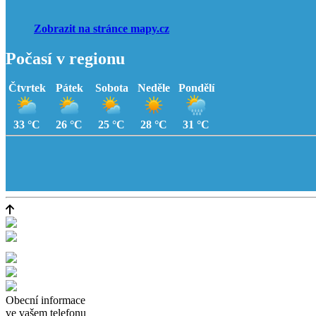
Zobrazit na stránce mapy.cz
Počasí v regionu
Čtvrtek
Pátek
Sobota
Neděle
Pondělí
33 °C
26 °C
25 °C
28 °C
31 °C
Obecní informace
ve vašem telefonu