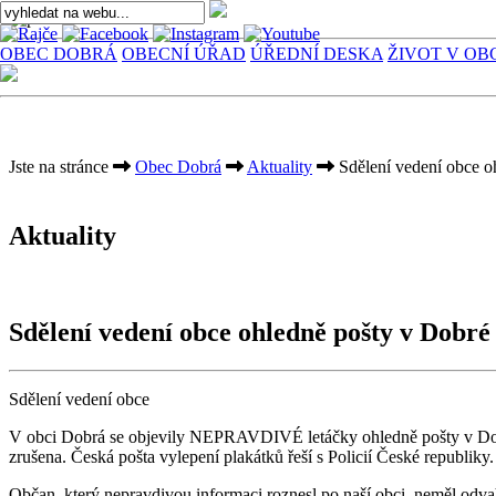
OBEC DOBRÁ
OBECNÍ ÚŘAD
ÚŘEDNÍ DESKA
ŽIVOT V OB
Jste na stránce
Obec Dobrá
Aktuality
Sdělení vedení obce o
Aktuality
Sdělení vedení obce ohledně pošty v Dobr
Sdělení vedení obce
V obci Dobrá se objevily NEPRAVDIVÉ letáčky ohledně pošty v Dobr
zrušena. Česká pošta vylepení plakátků řeší s Policií České republiky.
Občan, který nepravdivou informaci roznesl po naší obci, neměl odva