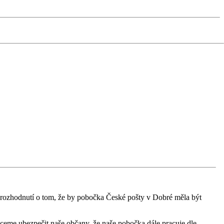
ozhodnutí o tom, že by pobočka České pošty v Dobré měla být
hceme ubezpečit naše občany, že naše pobočka dále pracuje dle