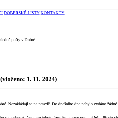
CI
DOBERSKÉ LISTY
KONTAKTY
hledně pošty v Dobré
é
(vloženo: 1. 11. 2024)
é. Nezakládají se na pravdě. Do dnešního dne nebylo vydáno žádné r
hu se podepsat. Anonym tohoto formátu nejsme povinni řešit. Přesto c