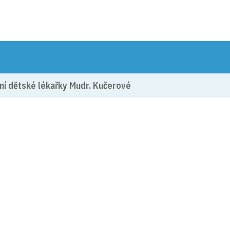
DOBRÁ
OBECNÍ ÚŘAD
ÚŘEDNÍ DESKA
ŽIVO
ní dětské lékařky Mudr. Kučerové
(vloženo: 20. 1. 2021)