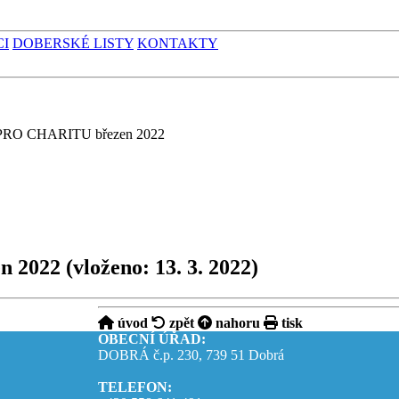
CI
DOBERSKÉ LISTY
KONTAKTY
RO CHARITU březen 2022
n 2022
(vloženo: 13. 3. 2022)
úvod
zpět
nahoru
tisk
OBECNÍ ÚŘAD:
DOBRÁ č.p. 230, 739 51 Dobrá
TELEFON: