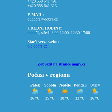
+420 558 641 491
+420 558 641 313
E-MAIL:
oudobra@dobra.cz
ÚŘEDNÍ HODINY:
pondělí, středa 8:00-12:00, 12:30-17:00
Starší verze webu:
old.dobra.cz
Zobrazit na stránce mapy.cz
Počasí v regionu
Pátek
Sobota
Neděle
Pondělí
Úterý
26 °C
25 °C
28 °C
32 °C
26 °C