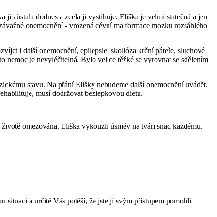
ji zůstala dodnes a zcela ji vystihuje. Eliška je velmi statečná a jen
é a závažné onemocnění - vrozená cévní malformace mozku rozsáhlého
víjet i další onemocnění, epilepsie, skolióza krční páteře, sluchové
Tato nemoc je nevyléčitelná. Bylo velice těžké se vyrovnat se sdělením
yzickému stavu. Na přání Elišky nebudeme další onemocnění uvádět.
rehabilituje, musí dodržovat bezlepkovou dietu.
t v životě omezována. Eliška vykouzlí úsměv na tváři snad každému.
 situaci a určitě Vás potěší, že jste jí svým přístupem pomohli