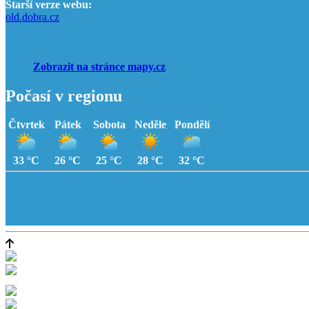
Starší verze webu:
old.dobra.cz
Zobrazit na stránce mapy.cz
Počasí v regionu
Čtvrtek
Pátek
Sobota
Neděle
Pondělí
33 °C
26 °C
25 °C
28 °C
32 °C