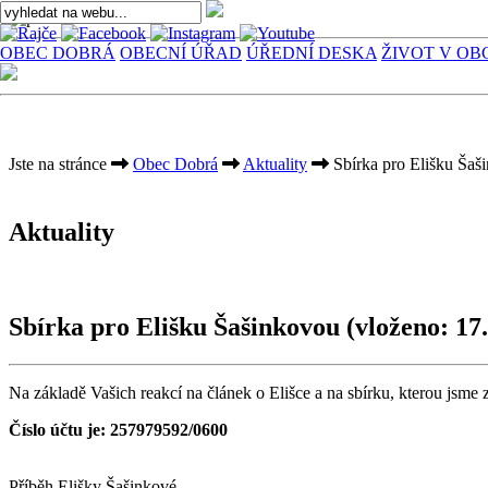
OBEC DOBRÁ
OBECNÍ ÚŘAD
ÚŘEDNÍ DESKA
ŽIVOT V OB
Jste na stránce
Obec Dobrá
Aktuality
Sbírka pro Elišku Šaš
Aktuality
Sbírka pro Elišku Šašinkovou
(vloženo: 17.
Na základě Vašich reakcí na článek o Elišce a na sbírku, kterou jsme z
Číslo účtu je: 257979592/0600
Příběh Elišky Šašinkové...