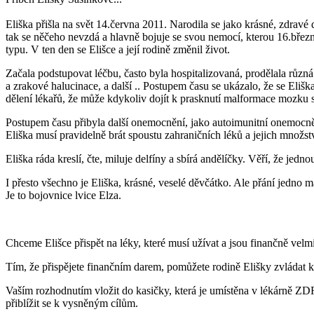
Eliška přišla na svět 14.června 2011. Narodila se jako krásné, zdravé d
tak se něčeho nevzdá a hlavně bojuje se svou nemocí, kterou 16.břez
typu. V ten den se Elišce a její rodině změnil život.
Začala podstupovat léčbu, často byla hospitalizovaná, prodělala různá
a zrakové halucinace, a další .. Postupem času se ukázalo, že se Elišk
dělení lékařů, že může kdykoliv dojít k prasknutí malformace mozku
Postupem času přibyla další onemocnění, jako autoimunitní onemocně
Eliška musí pravidelně brát spoustu zahraničních léků a jejich množst
Eliška ráda kreslí, čte, miluje delfíny a sbírá andělíčky. Věří, že jedno
I přesto všechno je Eliška, krásné, veselé děvčátko. Ale přání jedno 
Je to bojovnice lvice Elza.
Chceme Elišce přispět na léky, které musí užívat a jsou finančně velm
Tím, že přispějete finančním darem, pomůžete rodině Elišky zvládat k
Vaším rozhodnutím vložit do kasičky, která je umístěna v lékárně ZDRA
přiblížit se k vysněným cílům.