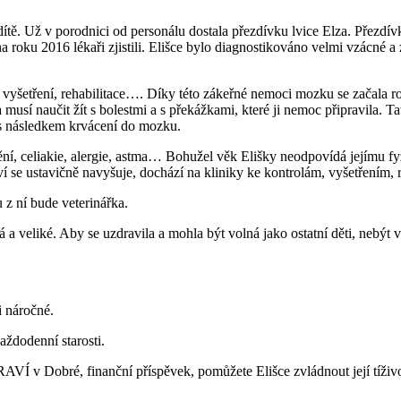
ítě. Už v porodnici od personálu dostala přezdívku lvice Elza. Přezdívka 
na roku 2016 lékaři zjistili. Elišce bylo diagnostikováno velmi vzácn
 vyšetření, rehabilitace…. Díky této zákeřné nemoci mozku se začala roz
a musí naučit žít s bolestmi a s překážkami, které ji nemoc připravila. 
 s následkem krvácení do mozku.
ní, celiakie, alergie, astma… Bohužel věk Elišky neodpovídá jejímu f
ví se ustavičně navyšuje, dochází na kliniky ke kontrolám, vyšetřením, 
u z ní bude veterinářka.
má a veliké. Aby se uzdravila a mohla být volná jako ostatní děti, nebý
i náročné.
aždodenní starosti.
VÍ v Dobré, finanční příspěvek, pomůžete Elišce zvládnout její tíživou