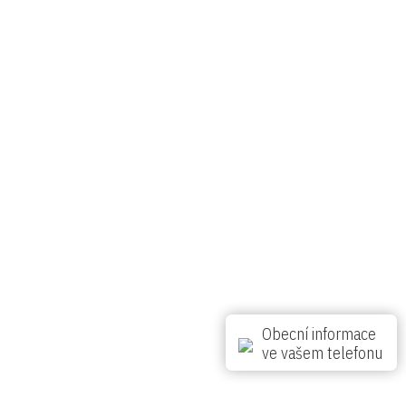
Sobota
Neděle
Pondělí
Úterý
Středa
24 °C
27 °C
32 °C
25 °C
23 °C
Obecní informace
ve vašem telefonu