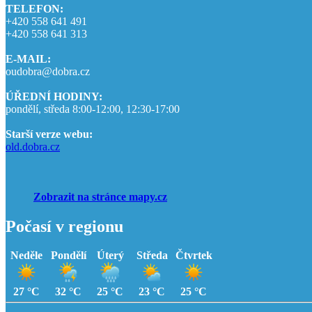
TELEFON:
+420 558 641 491
+420 558 641 313
E-MAIL:
oudobra@dobra.cz
ÚŘEDNÍ HODINY:
pondělí, středa 8:00-12:00, 12:30-17:00
Starší verze webu:
old.dobra.cz
Zobrazit na stránce mapy.cz
Počasí v regionu
Neděle
Pondělí
Úterý
Středa
Čtvrtek
27 °C
32 °C
25 °C
23 °C
25 °C