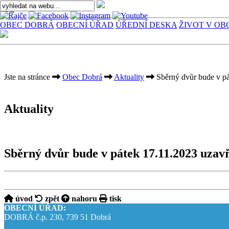
OBEC DOBRÁ
OBECNÍ ÚŘAD
ÚŘEDNÍ DESKA
ŽIVOT V OB
Jste na stránce
Obec Dobrá
Aktuality
Sběrný dvůr bude v pá
Aktuality
Sběrný dvůr bude v pátek 17.11.2023 uzav
úvod
zpět
nahoru
tisk
OBECNÍ ÚŘAD:
DOBRÁ č.p. 230, 739 51 Dobrá