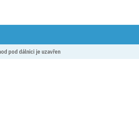
DOBRÁ
OBECNÍ ÚŘAD
ÚŘEDNÍ DESKA
ŽIVO
d pod dálnici je uzavřen
loženo: 14. 9. 2024)