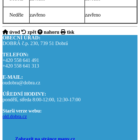
Neděle
zavřeno
zavřeno
úvod
zpět
nahoru
tisk
OBECNÍ ÚŘAD:
DOBRÁ č.p. 230, 739 51 Dobrá
TELEFON:
+420 558 641 491
+420 558 641 313
E-MAIL:
oudobra@dobra.cz
ÚŘEDNÍ HODINY:
pondělí, středa 8:00-12:00, 12:30-17:00
Starší verze webu:
old.dobra.cz
Zobrazit na stránce mapy.cz