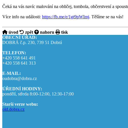
Čeká na vás navíc malování na obličej, tombola, občerstvení a spoust
Více info na události:
https://fb.me/e/1gt9pWImj
. Těšíme se na vás!
úvod
zpět
nahoru
tisk
OBECNÍ ÚŘAD:
DOBRÁ č.p. 230, 739 51 Dobrá
TELEFON:
+420 558 641 491
+420 558 641 313
E-MAIL:
oudobra@dobra.cz
ÚŘEDNÍ HODINY:
pondělí, středa 8:00-12:00, 12:30-17:00
Starší verze webu:
old.dobra.cz