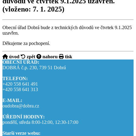
důvodů ve čtvrtek 9.1.2025 uzavřen.
(vloženo: 7. 1. 2025)
Obecní úřad Dobrá bude z technických důvodů ve čtvrtek 9.1.2025
uzavřen.
Děkujeme za pochopení.
úvod
zpět
nahoru
tisk
OBECNÍ ÚŘAD:
DOBRÁ č.p. 230, 739 51 Dobrá
TELEFON:
+420 558 641 491
+420 558 641 313
E-MAIL:
oudobra@dobra.cz
ÚŘEDNÍ HODINY:
pondělí, středa 8:00-12:00, 12:30-17:00
Starší verze webu: