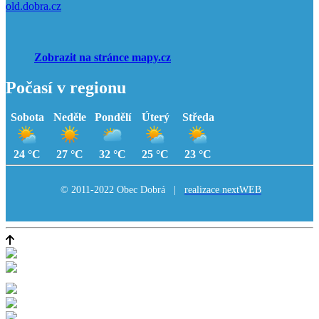
old.dobra.cz
Zobrazit na stránce mapy.cz
Počasí v regionu
Sobota
Neděle
Pondělí
Úterý
Středa
24 °C
27 °C
32 °C
25 °C
23 °C
© 2011-2022 Obec Dobrá |
realizace nextWEB