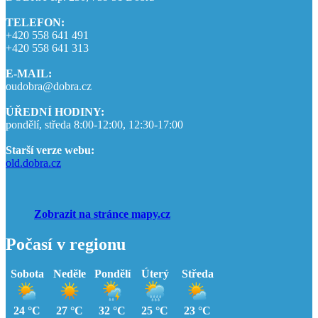
TELEFON:
+420 558 641 491
+420 558 641 313
E-MAIL:
oudobra@dobra.cz
ÚŘEDNÍ HODINY:
pondělí, středa 8:00-12:00, 12:30-17:00
Starší verze webu:
old.dobra.cz
Zobrazit na stránce mapy.cz
Počasí v regionu
Sobota
Neděle
Pondělí
Úterý
Středa
24 °C
27 °C
32 °C
25 °C
23 °C