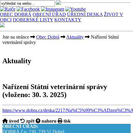
OBEC DOBRÁ
OBECNÍ ÚŘAD
ÚŘEDNÍ DESKA
ŽIVOT V
OBCI
DOBERSKÉ LISTY
KONTAKTY
Jste na stránce
Obec Dobrá
Aktuality
Nařízení Státní
veterinární správy
Aktuality
Nařízení Státní veterinární správy
(vloženo: 30. 3. 2025)
https://www.dobra.cz/deska/2217/Na%C5%99%C3%ADzen%C3%A
úvod
zpět
nahoru
tisk
OBECNÍ ÚŘAD:
DOBRÁ č.p. 230, 739 51 Dobrá