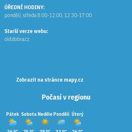
ÚŘEDNÍ HODINY:
pondělí, středa 8:00-12:00, 12:30-17:00
Starší verze webu:
old.dobra.cz
Zobrazit na stránce mapy.cz
Počasí v regionu
Pátek
Sobota
Neděle
Pondělí
Úterý
26 °C
25 °C
28 °C
32 °C
26 °C