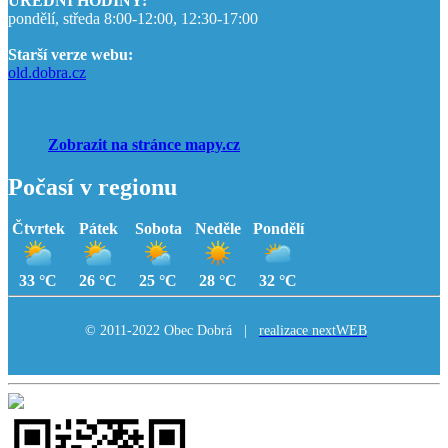
ÚŘEDNÍ HODINY:
pondělí, středa 8:00-12:00, 12:30-17:00
Starší verze webu:
old.dobra.cz
Zobrazit na stránce mapy.cz
Počasí v regionu
Čtvrtek
Pátek
Sobota
Neděle
Pondělí
33 °C
26 °C
25 °C
28 °C
32 °C
© 2011-2022 Obec Dobrá |
realizace nextWEB