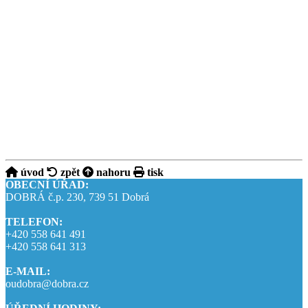
úvod
zpět
nahoru
tisk
OBECNÍ ÚŘAD:
DOBRÁ č.p. 230, 739 51 Dobrá
TELEFON:
+420 558 641 491
+420 558 641 313
E-MAIL:
oudobra@dobra.cz