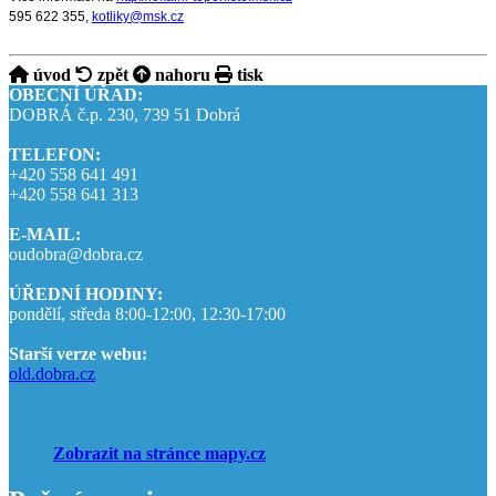
595 622 355,
kotliky@msk.cz
úvod
zpět
nahoru
tisk
OBECNÍ ÚŘAD:
DOBRÁ č.p. 230, 739 51 Dobrá
TELEFON:
+420 558 641 491
+420 558 641 313
E-MAIL:
oudobra@dobra.cz
ÚŘEDNÍ HODINY:
pondělí, středa 8:00-12:00, 12:30-17:00
Starší verze webu:
old.dobra.cz
Zobrazit na stránce mapy.cz