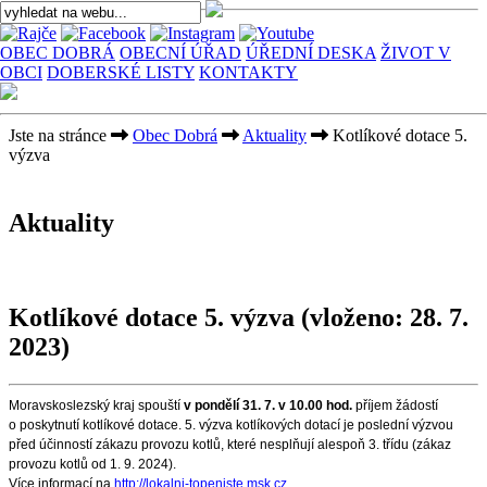
OBEC DOBRÁ
OBECNÍ ÚŘAD
ÚŘEDNÍ DESKA
ŽIVOT V
OBCI
DOBERSKÉ LISTY
KONTAKTY
Jste na stránce
Obec Dobrá
Aktuality
Kotlíkové dotace 5.
výzva
Aktuality
Kotlíkové dotace 5. výzva
(vloženo: 28. 7.
2023)
Moravskoslezský kraj spouští
v pondělí 31. 7. v 10.00 hod.
příjem žádostí
o poskytnutí kotlíkové dotace. 5. výzva kotlíkových dotací je poslední výzvou
před účinností zákazu provozu kotlů, které nesplňují alespoň 3. třídu (zákaz
provozu kotlů od 1. 9. 2024).
Více informací na
http://lokalni-topeniste.msk.cz