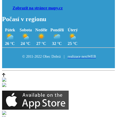
Zobrazit na stránce mapy.cz
Počasí v regionu
Pátek
Sobota
Neděle
Pondělí
Úterý
26 °C
24 °C
27 °C
32 °C
25 °C
© 2011-2022 Obec Dobrá |
realizace nextWEB