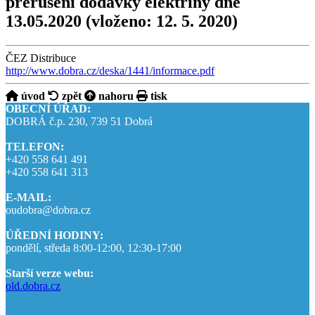
přerušení dodávky elektřiny dne
13.05.2020
(vloženo: 12. 5. 2020)
ČEZ Distribuce
http://www.dobra.cz/deska/1441/informace.pdf
úvod
zpět
nahoru
tisk
OBECNÍ ÚŘAD:
DOBRÁ č.p. 230, 739 51 Dobrá
TELEFON:
+420 558 641 491
+420 558 641 313
E-MAIL:
oudobra@dobra.cz
ÚŘEDNÍ HODINY:
pondělí, středa 8:00-12:00, 12:30-17:00
Starší verze webu:
old.dobra.cz