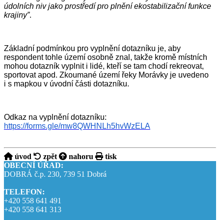
údolních niv jako prostředí pro plnění ekostabilizační funkce
krajiny”
.
Základní podmínkou pro vyplnění dotazníku je, aby
respondent tohle území osobně znal, takže kromě místních
mohou dotazník vyplnit i lidé, kteří se tam chodí rekreovat,
sportovat apod. Zkoumané území řeky Morávky je uvedeno
i s mapkou v úvodní části dotazníku.
Odkaz na vyplnění dotazníku:
https://forms.gle/mw8QWHNLh5hvWzELA
úvod
zpět
nahoru
tisk
OBECNÍ ÚŘAD:
DOBRÁ č.p. 230, 739 51 Dobrá
TELEFON:
+420 558 641 491
+420 558 641 313