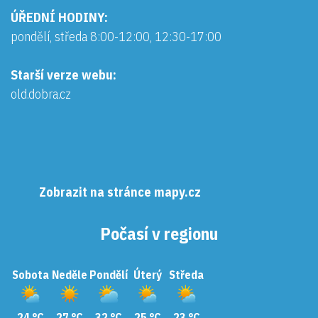
ÚŘEDNÍ HODINY:
pondělí, středa 8:00-12:00, 12:30-17:00
Starší verze webu:
old.dobra.cz
Zobrazit na stránce mapy.cz
Počasí v regionu
Sobota
Neděle
Pondělí
Úterý
Středa
24 °C
27 °C
32 °C
25 °C
23 °C