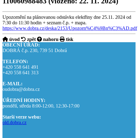
110060988483
(vloženo: 22. 11. 2024)
Upozornění na plánovanou odstávku elektřiny dne 25.11. 2024 od
7:30 do 11:30 hodin + seznam č.p. + mapa.
https://www.dobra.cz/deska/2153/Upozorn%C4%9Bn%C3%AD.pdf
úvod
zpět
nahoru
tisk
OBECNÍ ÚŘAD:
DOBRÁ č.p. 230, 739 51 Dobrá
TELEFON:
+420 558 641 491
+420 558 641 313
E-MAIL:
oudobra@dobra.cz
ÚŘEDNÍ HODINY:
pondělí, středa 8:00-12:00, 12:30-17:00
Starší verze webu:
old.dobra.cz