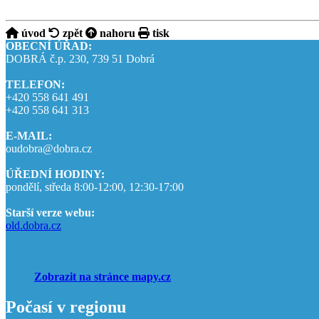
úvod
zpět
nahoru
tisk
OBECNÍ ÚŘAD:
DOBRÁ č.p. 230, 739 51 Dobrá
TELEFON:
+420 558 641 491
+420 558 641 313
E-MAIL:
oudobra@dobra.cz
ÚŘEDNÍ HODINY:
pondělí, středa 8:00-12:00, 12:30-17:00
Starší verze webu:
old.dobra.cz
Zobrazit na stránce mapy.cz
Počasí v regionu