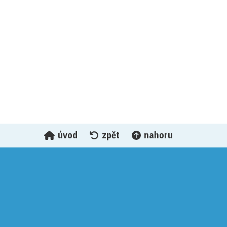
Sobota 29. 8. 2026 - Den obce – Velká
Doberská
úvod
zpět
nahoru