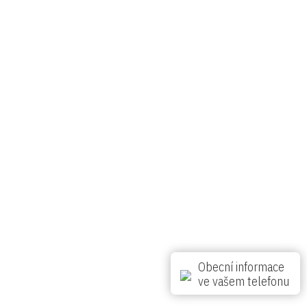
Pondělí
Úterý
Středa
Čtvrtek
Pátek
33 °C
25 °C
23 °C
25 °C
27 °C
realizace nextWEB
Obecní informace
ve vašem telefonu