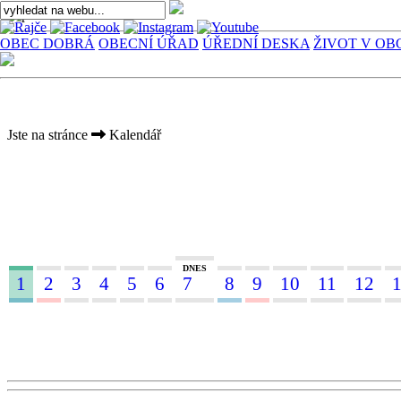
OBEC DOBRÁ
OBECNÍ ÚŘAD
ÚŘEDNÍ DESKA
ŽIVOT V OB
Jste na stránce
Kalendář
DNES
1
2
3
4
5
6
7
8
9
10
11
12