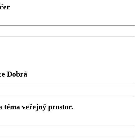
čer
bce Dobrá
a téma veřejný prostor.