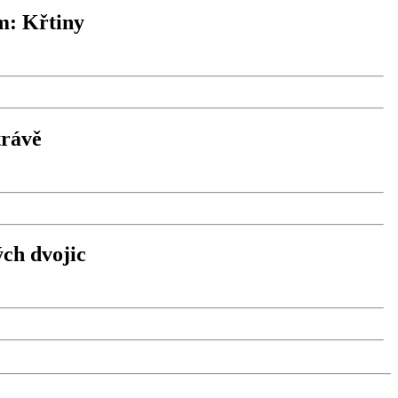
m: Křtiny
trávě
ých dvojic