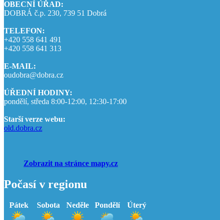
OBECNÍ ÚŘAD:
DOBRÁ č.p. 230, 739 51 Dobrá
TELEFON:
+420 558 641 491
+420 558 641 313
E-MAIL:
oudobra@dobra.cz
ÚŘEDNÍ HODINY:
pondělí, středa 8:00-12:00, 12:30-17:00
Starší verze webu:
old.dobra.cz
Zobrazit na stránce mapy.cz
Počasí v regionu
Pátek
Sobota
Neděle
Pondělí
Úterý