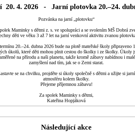
í 20. 4. 2026 - Jarní plotovka 20.–24. dub
Pozvánka na jarní „plotovku“
polek Maminky s dětmi z. s. ve spolupráci a se svolením MŠ Dobrá zv
echny děti ve věku 3 až 7 let na jarní venkovní aktivitu zvanou plotovk
termínu 20.–24. dubna 2026 bude na plotě mateřské školy připraveno 
ých úkolů, které děti mohou plnit cestou do školky i ze školky. Úkoly 
aměřené na přírodu a naši planetu, takže kromě zábavy nabídnou i mal
zamyšlení nad tím, jak se o Zemi starat.
astavte se na chvilku, projděte si úkoly společně s dětmi a užijte si jarní
atmosféru kolem školky.
Přejeme příjemnou zábavu!
Za spolek Maminky s dětmi,
Kateřina Hopjáková
Následující akce