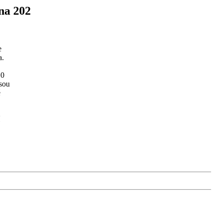
na 202
e
a.
10
jsou
é