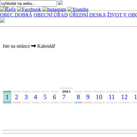
OBEC DOBRÁ
OBECNÍ ÚŘAD
ÚŘEDNÍ DESKA
ŽIVOT V OB
Jste na stránce
Kalendář
DNES
1
2
3
4
5
6
7
8
9
10
11
12