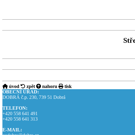
Stř
úvod
zpět
nahoru
tisk
OBECNÍ ÚŘAD:
DOBRÁ č.p. 230, 739 51 Dobrá
TELEFON:
+420 558 641 491
+420 558 641 313
E-MAIL: