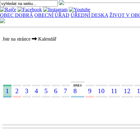
OBEC DOBRÁ
OBECNÍ ÚŘAD
ÚŘEDNÍ DESKA
ŽIVOT V OB
Jste na stránce
Kalendář
DNES
1
2
3
4
5
6
7
8
9
10
11
12