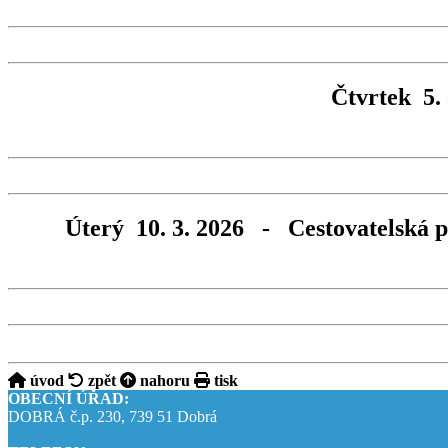
Čtvrtek 5.
Úterý 10. 3. 2026 - Cestovatel
úvod
zpět
nahoru
tisk
OBECNÍ ÚŘAD:
DOBRÁ č.p. 230, 739 51 Dobrá