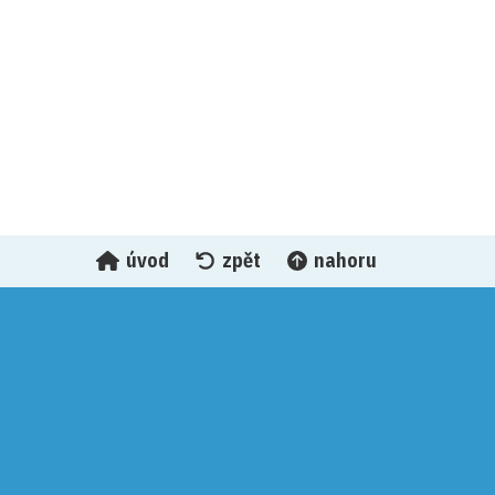
18.-19.10.2025
úvod
zpět
nahoru